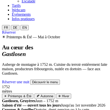
Escalade
Tarifs
Webcam
Événements
Infos pratiques
FR
DE
EN
Réserver
☀ Printemps & Été — Mai à Octobre
Au cœur des
Gastlosen
Auberge de montagne à 1752 m. Cuisine du terroir entièrement faite
maison, producteurs fribourgeois, nuitée en dortoirs — face aux
Gastlosen.
Réserver une nuit
Découvrir le menu
1752
mètres
☀ Printemps & Été
🍂 Automne
❄ Hiver
Gastlosen, Gruyères
Jaun – 1752 m
Saison d'été — ouvert tous les jours
Jusqu'au 1er novembre 2026
Groupes & familles
Dortoirs, demi-pension ou à la carte